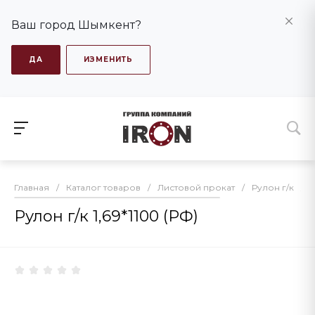
Ваш город Шымкент?
ДА
ИЗМЕНИТЬ
Главная
/
Каталог товаров
/
Листовой прокат
/
Рулон г/к
/
Рулон г/к 1,69*1100 (РФ)